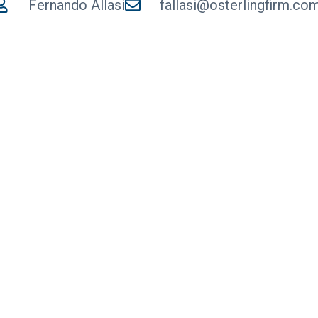
Fernando Allasi
fallasi@osterlingfirm.co