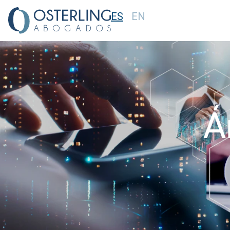
ES
EN
Á