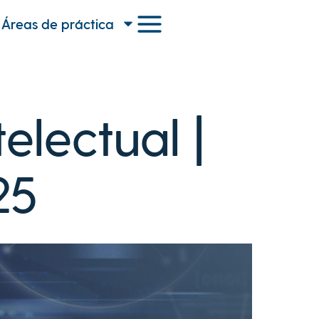
Áreas de práctica
electual |
25
5