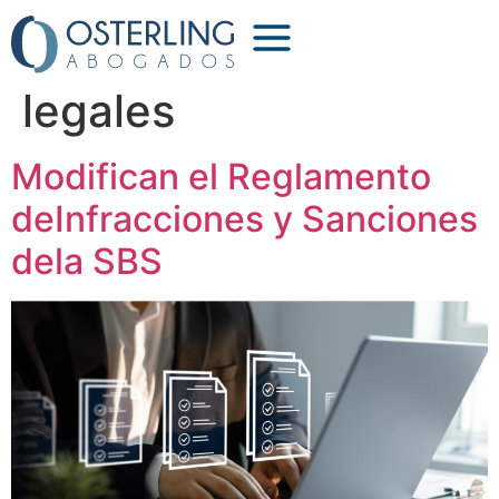
Categoría:
Alertas
legales
Modifican el Reglamento
deInfracciones y Sanciones
dela SBS