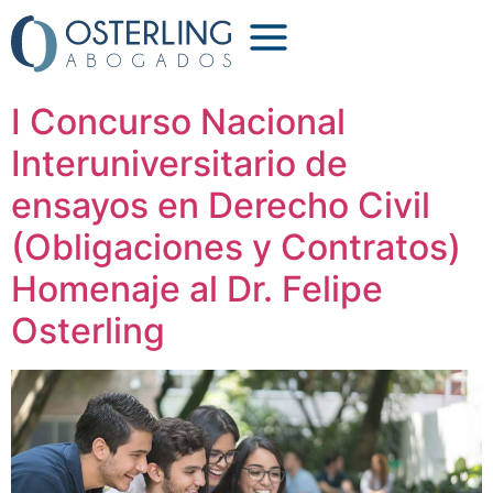
Categoría:
Eventos
I Concurso Nacional
Interuniversitario de
ensayos en Derecho Civil
(Obligaciones y Contratos)
Homenaje al Dr. Felipe
Osterling