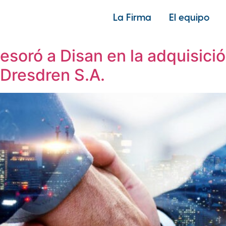
La Firma
El equipo
ión
soró a Disan en la adquisici
 Dresdren S.A.