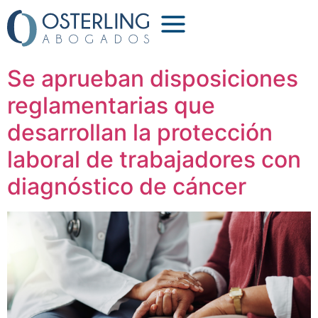
Etiqueta:
cáncer
Se aprueban disposiciones
reglamentarias que
desarrollan la protección
laboral de trabajadores con
diagnóstico de cáncer