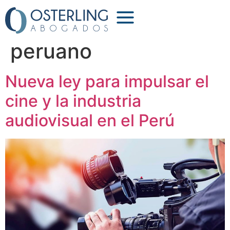
Etiqueta:
cine
peruano
Nueva ley para impulsar el
cine y la industria
audiovisual en el Perú