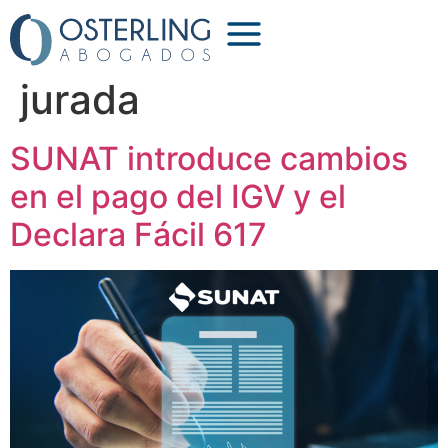
Etiqueta:
declaración
jurada
SUNAT introduce cambios
en el pago del IGV y el
Declara Fácil 617