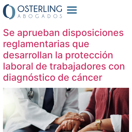
Etiqueta:
despido
Se aprueban disposiciones
reglamentarias que
desarrollan la protección
laboral de trabajadores con
diagnóstico de cáncer