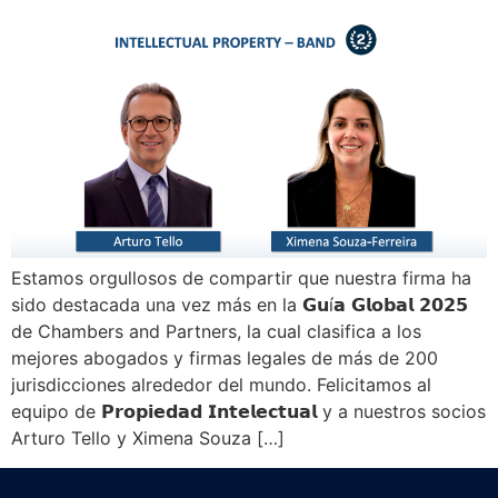
Estamos orgullosos de compartir que nuestra firma ha
sido destacada una vez más en la 𝗚𝘂í𝗮 𝗚𝗹𝗼𝗯𝗮𝗹 𝟮𝟬𝟮𝟱
de Chambers and Partners, la cual clasifica a los
mejores abogados y firmas legales de más de 200
jurisdicciones alrededor del mundo. Felicitamos al
equipo de 𝗣𝗿𝗼𝗽𝗶𝗲𝗱𝗮𝗱 𝗜𝗻𝘁𝗲𝗹𝗲𝗰𝘁𝘂𝗮𝗹 y a nuestros socios
Arturo Tello y Ximena Souza […]