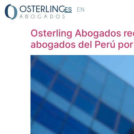
ES
EN
Etiqueta:
Litigaci
Osterling Abogados rec
abogados del Perú po