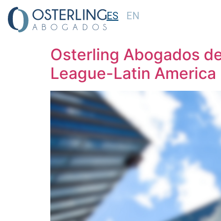
ES
EN
Etiqueta:
litigios
Osterling Abogados des
League-Latin America