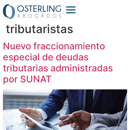
Etiqueta:
abogados
tributaristas
Nuevo fraccionamiento
especial de deudas
tributarias administradas
por SUNAT